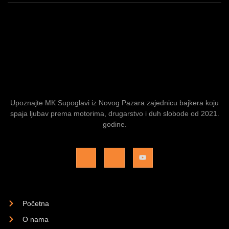
Upoznajte MK Supoglavi iz Novog Pazara zajednicu bajkera koju
spaja ljubav prema motorima, drugarstvo i duh slobode od 2021.
godine.
Početna
O nama