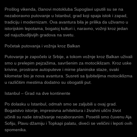
Prošlog vikenda, članovi motokluba Supoglavi uputili su se na
nezaboravno putovanje u Istanbul, grad koji spaja istok i zapad,
tradiciju i modernizam. Ova avantura bila je prilika da uživamo u
istorijskim lepotama, bogatoj kulturi i, naravno, vožnji kroz jedan
od najuzbudljivijih gradova na svetu.
Početak putovanja i vožnja kroz Balkan
Putovanje je započelo iz Srbije, a tokom vožnje kroz Balkan uživali
smo u prelepim pejzažima, savršenim za motociklizam. Kroz uske
krivine, prostrane autoputeve i mirne planinske staze, svaki
kilometar bio je nova avantura. Susreti sa ljubiteljima motociklizma
u različitim mestima dodatno su obogatili put.
Istanbul – Grad na dve kontinente
Po dolasku u Istanbul, odmah smo se zaljubili u ovaj grad.
Bogatstvo istorije, impresivna arhitektura i živahni ulični život
učinili su naše istraživanje nezaboravnim. Posetili smo čuvenu Aja
Sofiju, Plavu džamiju i Topkapi palatu, diveći se veličini i lepoti ovih
spomenika.