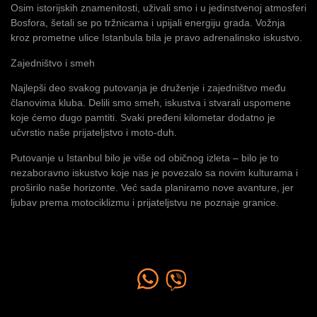
Osim istorijskih znamenitosti, uživali smo i u jedinstvenoj atmosferi
Bosfora, šetali se po tržnicama i upijali energiju grada. Vožnja
kroz prometne ulice Istanbula bila je pravo adrenalinsko iskustvo.
Zajedništvo i smeh
Najlepši deo svakog putovanja je druženje i zajedništvo među
članovima kluba. Delili smo smeh, iskustva i stvarali uspomene
koje ćemo dugo pamtiti. Svaki pređeni kilometar dodatno je
učvrstio naše prijateljstvo i moto-duh.
Putovanje u Istanbul bilo je više od običnog izleta – bilo je to
nezaboravno iskustvo koje nas je povezalo sa novim kulturama i
proširilo naše horizonte. Već sada planiramo nove avanture, jer
ljubav prema motociklizmu i prijateljstvu ne poznaje granice.